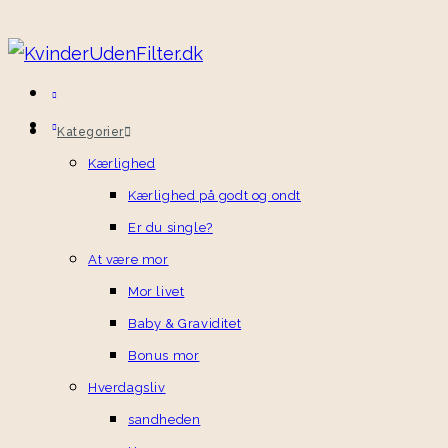
Skip
to
content
Kategorier
Kærlighed
Kærlighed på godt og ondt
Er du single?
At være mor
Mor livet
Baby & Graviditet
Bonus mor
Hverdagsliv
sandheden