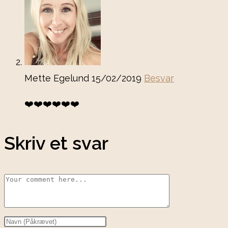
Mette Egelund
15/02/2019
Besvar
❤️❤️❤️❤️❤️❤️
Skriv et svar
Comment
Enter