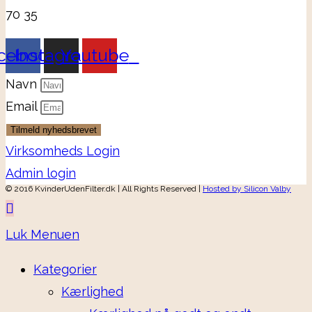
70 35
cebook
Instagram
Youtube
Navn
Email
Tilmeld nyhedsbrevet
Virksomheds Login
Admin login
© 2016 KvinderUdenFilter.dk | All Rights Reserved |
Hosted by Silicon Valby
Luk Menuen
Kategorier
Kærlighed