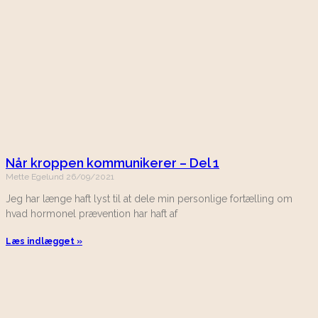
Når kroppen kommunikerer – Del 1
Mette Egelund
26/09/2021
Jeg har længe haft lyst til at dele min personlige fortælling om
hvad hormonel prævention har haft af
Læs indlægget »