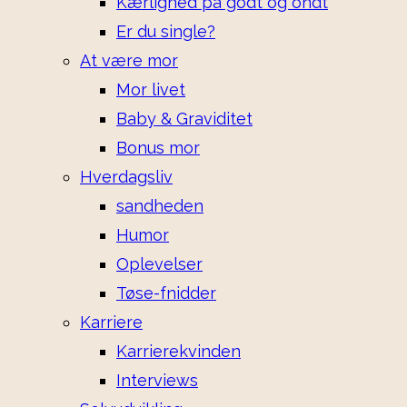
Kærlighed på godt og ondt
Er du single?
At være mor
Mor livet
Baby & Graviditet
Bonus mor
Hverdagsliv
sandheden
Humor
Oplevelser
Tøse-fnidder
Karriere
Karrierekvinden
Interviews