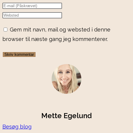
your
Enter
name
your
Enter
or
email
your
Gem mit navn, mail og websted i denne
username
address
website
browser til næste gang jeg kommenterer.
to
to
URL
comment
comment
(optional)
Mette Egelund
Besøg blog