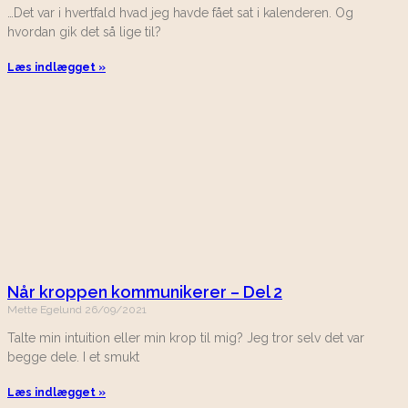
…Det var i hvertfald hvad jeg havde fået sat i kalenderen. Og
hvordan gik det så lige til?
Læs indlægget »
Når kroppen kommunikerer – Del 2
Mette Egelund
26/09/2021
Talte min intuition eller min krop til mig? Jeg tror selv det var
begge dele. I et smukt
Læs indlægget »