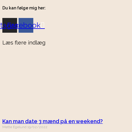
Du kan følge mig her:
stagram
Facebook
Læs flere indlæg
Kan man date 3 mænd på en weekend?
Mette Egelund
19/02/2022