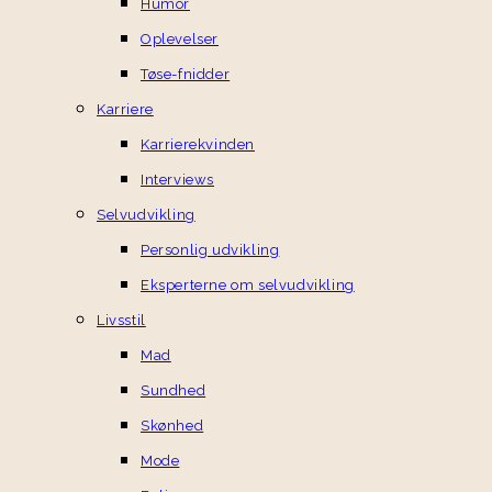
Humor
Oplevelser
Tøse-fnidder
Karriere
Karrierekvinden
Interviews
Selvudvikling
Personlig udvikling
Eksperterne om selvudvikling
Livsstil
Mad
Sundhed
Skønhed
Mode