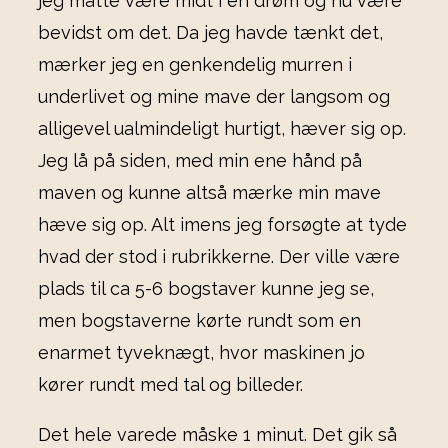
jeg måtte være midt i en drøm og nu være
bevidst om det. Da jeg havde tænkt det,
mærker jeg en genkendelig murren i
underlivet og mine mave der langsom og
alligevel ualmindeligt hurtigt, hæver sig op.
Jeg lå på siden, med min ene hånd på
maven og kunne altså mærke min mave
hæve sig op. Alt imens jeg forsøgte at tyde
hvad der stod i rubrikkerne. Der ville være
plads til ca 5-6 bogstaver kunne jeg se,
men bogstaverne kørte rundt som en
enarmet tyveknægt, hvor maskinen jo
kører rundt med tal og billeder.
Det hele varede måske 1 minut. Det gik så