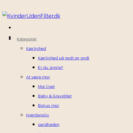
Kategorier
Kærlighed
Kærlighed på godt og ondt
Er du single?
At være mor
Mor livet
Baby & Graviditet
Bonus mor
Hverdagsliv
sandheden