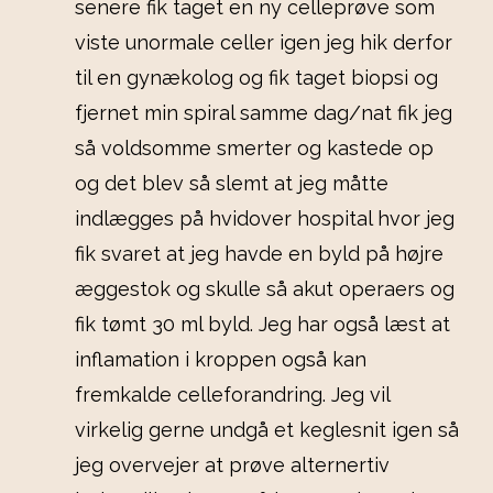
senere fik taget en ny celleprøve som
viste unormale celler igen jeg hik derfor
til en gynækolog og fik taget biopsi og
fjernet min spiral samme dag/nat fik jeg
så voldsomme smerter og kastede op
og det blev så slemt at jeg måtte
indlægges på hvidover hospital hvor jeg
fik svaret at jeg havde en byld på højre
æggestok og skulle så akut operaers og
fik tømt 30 ml byld. Jeg har også læst at
inflamation i kroppen også kan
fremkalde celleforandring. Jeg vil
virkelig gerne undgå et keglesnit igen så
jeg overvejer at prøve alternertiv