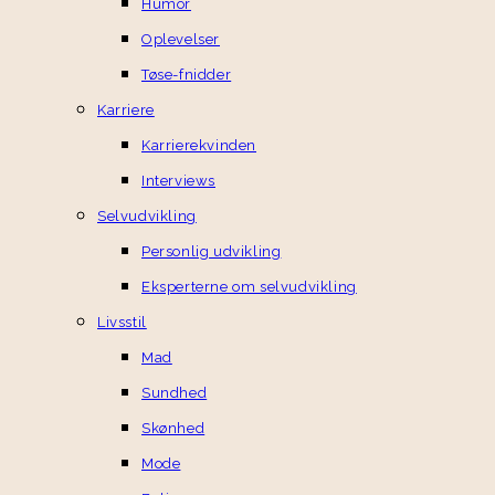
Humor
Oplevelser
Tøse-fnidder
Karriere
Karrierekvinden
Interviews
Selvudvikling
Personlig udvikling
Eksperterne om selvudvikling
Livsstil
Mad
Sundhed
Skønhed
Mode