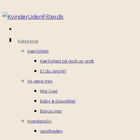
Skip
to
content
Kategorier
Kærlighed
Kærlighed på godt og ondt
Er du single?
At være mor
Mor livet
Baby & Graviditet
Bonus mor
Hverdagsliv
sandheden