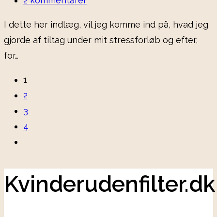
2 kommentarer
comments:
I dette her indlæg, vil jeg komme ind på, hvad jeg
gjorde af tiltag under mit stressforløb og efter,
for…
1
2
3
4
Go
to
the
Kvinderudenfilter.dk
next
page