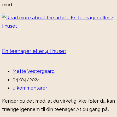
med…
En teenager eller 4 i huset
Post
Mette Vestergaard
author:
Post
04/04/2024
published:
Post
0 kommentarer
comments:
Kender du det med, at du virkelig ikke føler du kan
trænge igennem til din teenager. At du gang på…