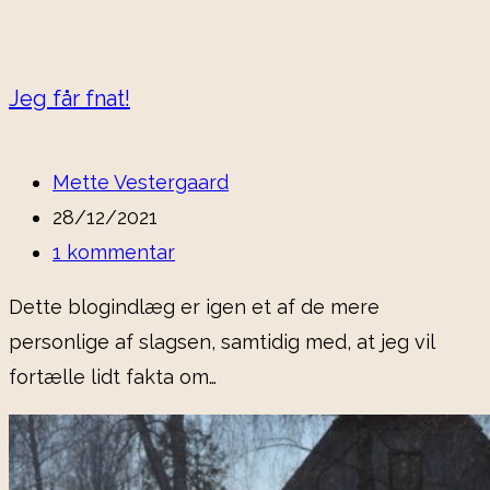
Jeg får fnat!
Post
Mette Vestergaard
author:
Post
28/12/2021
published:
Post
1 kommentar
comments:
Dette blogindlæg er igen et af de mere
personlige af slagsen, samtidig med, at jeg vil
fortælle lidt fakta om…