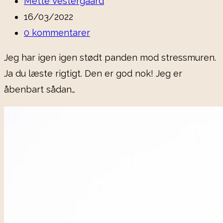
Post
Mette Vestergaard
author:
Post
16/03/2022
published:
Post
0 kommentarer
comments:
Jeg har igen igen stødt panden mod stressmuren.
Ja du læste rigtigt. Den er god nok! Jeg er
åbenbart sådan…