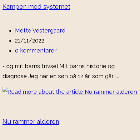
Kampen mod systemet
Post
Mette Vestergaard
author:
Post
21/11/2022
published:
Post
0 kommentarer
comments:
- og mit barns trivsel Mit barns historie og
diagnose Jeg har en søn på 12 år, som går i…
Nu rammer alderen