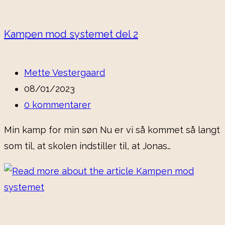
Kampen mod systemet del 2
Post
Mette Vestergaard
author:
Post
08/01/2023
published:
Post
0 kommentarer
comments:
Min kamp for min søn Nu er vi så kommet så langt
som til, at skolen indstiller til, at Jonas…