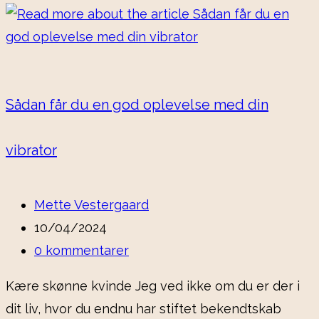
Sådan får du en god oplevelse med din
vibrator
Post
Mette Vestergaard
author:
Post
10/04/2024
published:
Post
0 kommentarer
comments:
Kære skønne kvinde Jeg ved ikke om du er der i
dit liv, hvor du endnu har stiftet bekendtskab