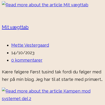
Mit vægttab
Post
Mette Vestergaard
author:
Post
14/10/2023
published:
Post
0 kommentarer
comments:
Kære følgere Først tusind tak fordi du følger med
her på min blog. Jeg har til at starte med primært…