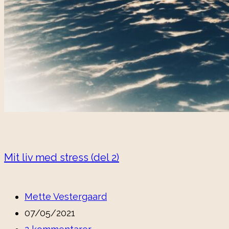
Mit liv med stress (del 2)
Post
Mette Vestergaard
author:
Post
07/05/2021
published:
Post