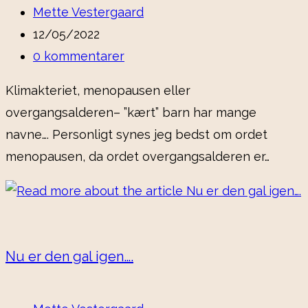
Post
Mette Vestergaard
author:
Post
12/05/2022
published:
Post
0 kommentarer
comments:
Klimakteriet, menopausen eller
overgangsalderen– ”kært” barn har mange
navne…. Personligt synes jeg bedst om ordet
menopausen, da ordet overgangsalderen er…
Nu er den gal igen….