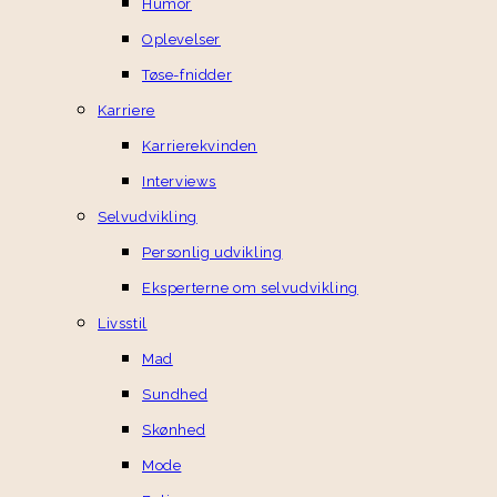
Humor
Oplevelser
Tøse-fnidder
Karriere
Karrierekvinden
Interviews
Selvudvikling
Personlig udvikling
Eksperterne om selvudvikling
Livsstil
Mad
Sundhed
Skønhed
Mode