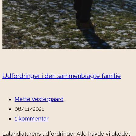
Udfordringer i den sammenbragte familie
Post
Mette Vestergaard
author:
Post
06/11/2021
published:
Post
1 kommentar
comments:
Lalandiaturens udfordringer Alle havde vi glædet