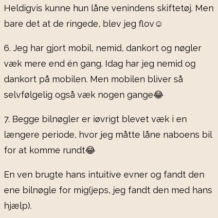
Heldigvis kunne hun låne venindens skiftetøj. Men
bare det at de ringede, blev jeg flov☺️
6. Jeg har gjort mobil, nemid, dankort og nøgler
væk mere end én gang. Idag har jeg nemid og
dankort på mobilen. Men mobilen bliver så
selvfølgelig også væk nogen gange😂
7. Begge bilnøgler er iøvrigt blevet væk i en
længere periode, hvor jeg måtte låne naboens bil
for at komme rundt😂
En ven brugte hans intuitive evner og fandt den
ene bilnøgle for mig(jeps, jeg fandt den med hans
hjælp).