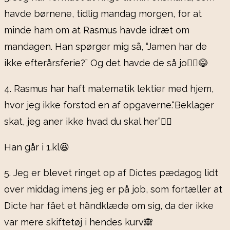
havde børnene, tidlig mandag morgen, for at
minde ham om at Rasmus havde idræt om
mandagen. Han spørger mig så, “Jamen har de
ikke efterårsferie?” Og det havde de så jo🤦‍♀️😂
4. Rasmus har haft matematik lektier med hjem,
hvor jeg ikke forstod en af opgaverne.“Beklager
skat, jeg aner ikke hvad du skal her”🤷‍♀️
Han går i 1.kl😆
5. Jeg er blevet ringet op af Dictes pædagog lidt
over middag imens jeg er på job, som fortæller at
Dicte har fået et håndklæde om sig, da der ikke
var mere skiftetøj i hendes kurv🙈