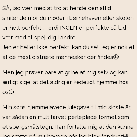
SÅ, lad vær med at tro at hende den altid
smilende mor du møder i børnehaven eller skolen
er helt perfekt . Fordi INGEN er perfekte så lad
vær med at spejl dig i andre.
Jeg er heller ikke perfekt, kan du se! Jeg er nok et
af de mest distræte mennesker der findes🤪
Men jeg prøver bare at grine af mig selv og kan
ærligt sige, at det aldrig er kedeligt hjemme hos
os😅
Min søns hjemmelavede julegave til mig sidste år,
var sådan en multifarvet perleplade formet som
et spørgsmålstegn. Han fortalte mig at den kunne
jeg sætte på mit hovede når jeg blev forvirret🤣