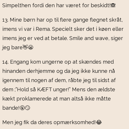
Simpelthen fordi den har været for beskidt!🙈
13. Mine børn har op til flere gange flegnet skråt,
imens vi var i Rema. Specielt sker det i køen eller
imens jeg er ved at betale. Smile and wave, siger
jeg bare👋😬
14. Engang kom ungerne op at skændes med
hinanden derhjemme og da jeg ikke kunne nå
igennem til nogen af dem, råbte jeg til sidst af
dem ;”Hold så KÆFT unger!” Mens den ældste
kækt proklamerede at man altså ikke måtte
bande!🤬🙄
Men jeg fik da deres opmærksomhed!😂