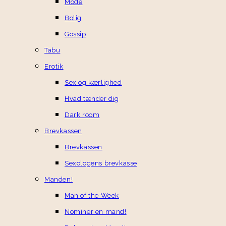
Mode
Bolig
Gossip
Tabu
Erotik
Sex og kærlighed
Hvad tænder dig
Dark room
Brevkassen
Brevkassen
Sexologens brevkasse
Manden!
Man of the Week
Nominer en mand!