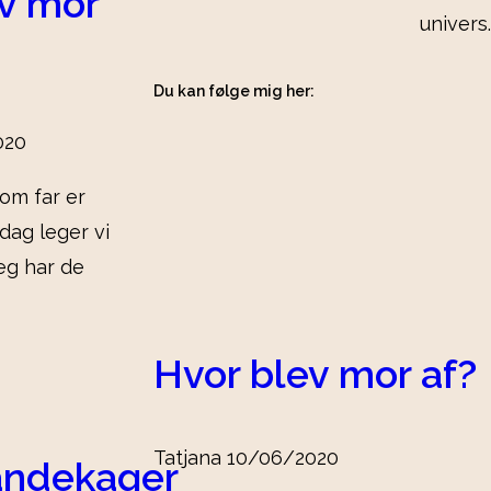
v mor
univers.
Du kan følge mig her:
020
om far er
dag leger vi
eg har de
Hvor blev mor af?
Tatjana
10/06/2020
ndekager