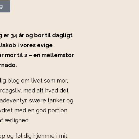
og
 er 34 år og bor til dagligt
kob i vores evige
r mor til 2 – en mellemstor
rnado.
lig blog om livet som mor,
rdagsliv, med alt hvad det
adeventyr, svære tanker og
krydret med en god portion
f ærlighed.
p og føl dig hjemme i mit