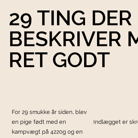
29 TING DER
BESKRIVER 
RET GODT
For 29 smukke år siden, blev
en pige født med en
Indlægget er skr
kampvægt på 4220g og en