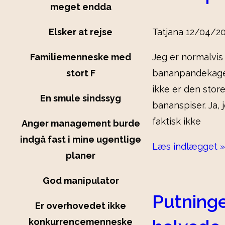
meget endda
Elsker at rejse
Tatjana
12/04/2
Familiemenneske med
Jeg er normalvis i
stort F
bananpandekager
ikke er den stor
En smule sindssyg
bananspiser. Ja, 
faktisk ikke
Anger management burde
indgå fast i mine ugentlige
Læs indlægget »
planer
God manipulator
Putninge
Er overhovedet ikke
konkurrencemenneske