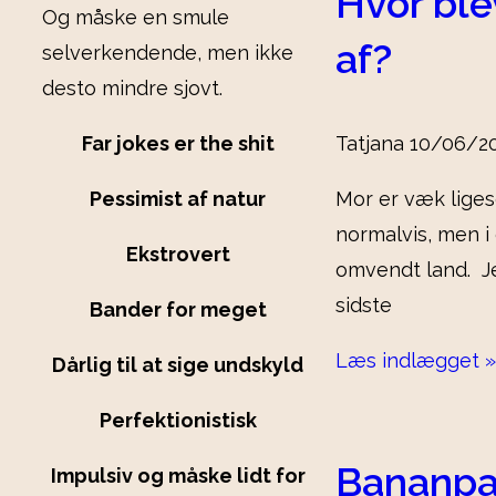
Hvor ble
Og måske en smule
af?
selverkendende, men ikke
desto mindre sjovt.
Far jokes er the shit
Tatjana
10/06/2
Pessimist af natur
Mor er væk liges
normalvis, men i 
Ekstrovert
omvendt land. J
sidste
Bander for meget
Læs indlægget »
Dårlig til at sige undskyld
Perfektionistisk
Bananpa
Impulsiv og måske lidt for