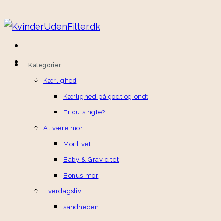
Kategorier
Kærlighed
Kærlighed på godt og ondt
Er du single?
At være mor
Mor livet
Baby & Graviditet
Bonus mor
Hverdagsliv
sandheden