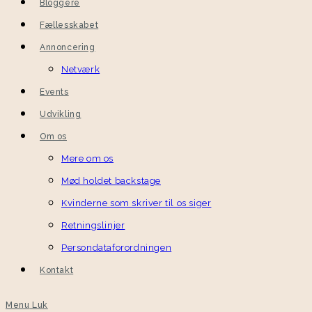
Bloggere
Fællesskabet
Annoncering
Netværk
Events
Udvikling
Om os
Mere om os
Mød holdet backstage
Kvinderne som skriver til os siger
Retningslinjer
Persondataforordningen
Kontakt
Menu
Luk