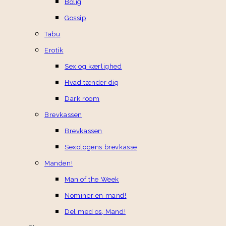
Bolig
Gossip
Tabu
Erotik
Sex og kærlighed
Hvad tænder dig
Dark room
Brevkassen
Brevkassen
Sexologens brevkasse
Manden!
Man of the Week
Nominer en mand!
Del med os, Mand!