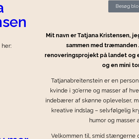
a
Besøg bl
nsen
Mit navn er Tatjana Kristensen, jeg
sammen med træmanden Ja
 her:
renoveringsprojekt på landet og e
og en mini to
Tatjanabreitenstein er en person
kvinde i 30’erne og masser af hve
indebærer af skønne oplevelser, m
kreative indslag – selvfølgelig 
humor og masser a
Velkommen til, smid stængerne o