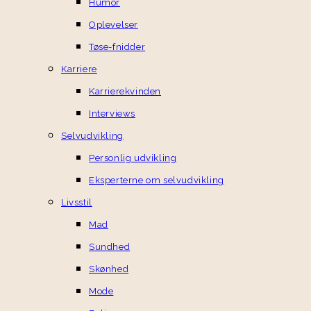
Humor
Oplevelser
Tøse-fnidder
Karriere
Karrierekvinden
Interviews
Selvudvikling
Personlig udvikling
Eksperterne om selvudvikling
Livsstil
Mad
Sundhed
Skønhed
Mode