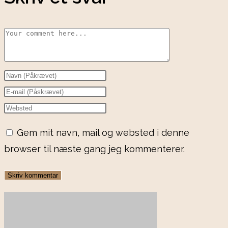
Comment
Enter
your
Enter
name
your
Enter
or
email
your
Gem mit navn, mail og websted i denne
username
address
website
browser til næste gang jeg kommenterer.
to
to
URL
comment
comment
(optional)