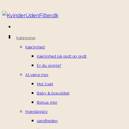
Skip
to
content
Kategorier
Kærlighed
Kærlighed på godt og ondt
Er du single?
At være mor
Mor livet
Baby & Graviditet
Bonus mor
Hverdagsliv
sandheden