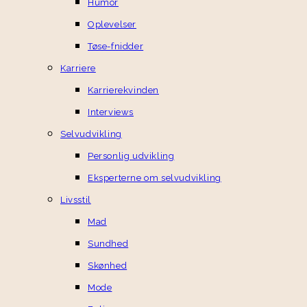
Humor
Oplevelser
Tøse-fnidder
Karriere
Karrierekvinden
Interviews
Selvudvikling
Personlig udvikling
Eksperterne om selvudvikling
Livsstil
Mad
Sundhed
Skønhed
Mode