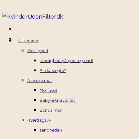
Kategorier
Kærlighed
Kærlighed på godt og ondt
Er du single?
At være mor
Mor livet
Baby & Graviditet
Bonus mor
Hverdagsliv
sandheden