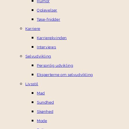
Humor
Oplevelser
Tøse-fnidder
Karriere
Karrierekvinden
Interviews
Selvudvikling
Personlig udvikling
Eksperterne om selvudvikling
Livsstil
Mad
Sundhed
Skønhed
Mode