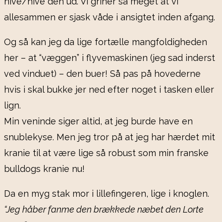
nive/hive den ud. Vi griner så meget at vi
allesammen er sjask våde i ansigtet inden afgang.
Og så kan jeg da lige fortælle mangfoldigheden
her – at “væggen” i flyvemaskinen (jeg sad inderst
ved vinduet) – den buer! Så pas på hovederne
hvis i skal bukke jer ned efter noget i tasken eller
lign.
Min veninde siger altid, at jeg burde have en
snublekyse. Men jeg tror på at jeg har hærdet mit
kranie til at være lige så robust som min franske
bulldogs kranie nu!
Da en myg stak mor i lillefingeren, lige i knoglen.
“Jeg håber fanme den brækkede næbet den Lorte