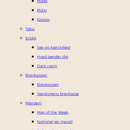
Mode
Bolig
Gossip
Tabu
Erotik
Sex og kærlighed
Hvad tænder dig
Dark room
Brevkassen
Brevkassen
Sexologens brevkasse
Manden!
Man of the Week
Nominer en mand!