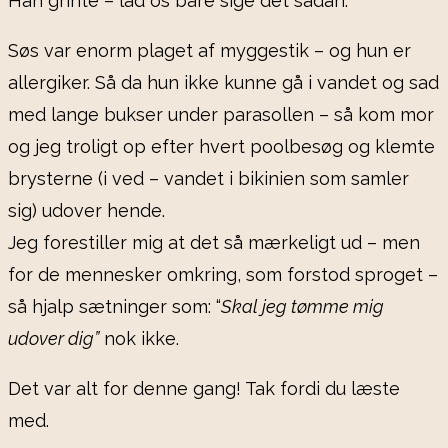
Han grinte – lad os bare sige det sådan.
Søs var enorm plaget af myggestik – og hun er
allergiker. Så da hun ikke kunne gå i vandet og sad
med lange bukser under parasollen – så kom mor
og jeg troligt op efter hvert poolbesøg og klemte
brysterne (i ved – vandet i bikinien som samler
sig) udover hende.
Jeg forestiller mig at det så mærkeligt ud – men
for de mennesker omkring, som forstod sproget –
så hjalp sætninger som: “
Skal jeg tømme mig
udover dig”
nok ikke.
Det var alt for denne gang! Tak fordi du læste
med.