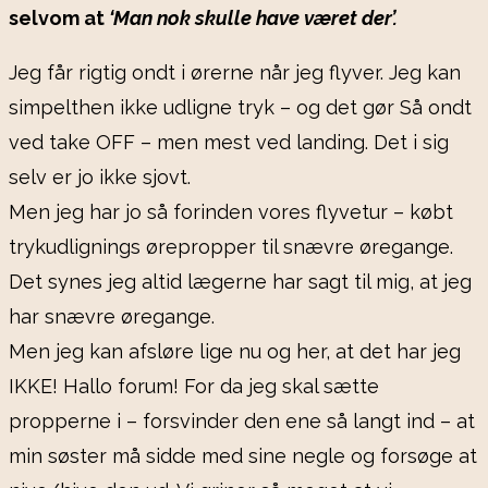
selvom at
‘Man nok skulle have været der’.
Jeg får rigtig ondt i ørerne når jeg flyver. Jeg kan
simpelthen ikke udligne tryk – og det gør Så ondt
ved take OFF – men mest ved landing. Det i sig
selv er jo ikke sjovt.
Men jeg har jo så forinden vores flyvetur – købt
trykudlignings ørepropper til snævre øregange.
Det synes jeg altid lægerne har sagt til mig, at jeg
har snævre øregange.
Men jeg kan afsløre lige nu og her, at det har jeg
IKKE! Hallo forum! For da jeg skal sætte
propperne i – forsvinder den ene så langt ind – at
min søster må sidde med sine negle og forsøge at