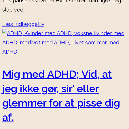
tids pause i skriveriet.Hvor starter man lige? Jeg
slap ved:
Læs indlægget »
Mig med ADHD; Vid, at
jeg ikke gør, sir’ eller
glemmer for at pisse dig
af.