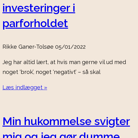
investeringer i
parforholdet
Rikke Ganer-Tolsøe
05/01/2022
Jeg har altid lært, at hvis man gerne vil ud med
noget ‘brok’, noget ‘negativt’ – så skal
Læs indlægget »
Min hukommelse svigter
mig og jeg gør dumme