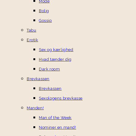
Mode
Bolig
Gossip
Tabu
Erotik
Sex og kærlighed
Hvad tænder dig
Dark room
Brevkassen
Brevkassen
Sexologens brevkasse
Manden!
Man of the Week
Nominer en mand!