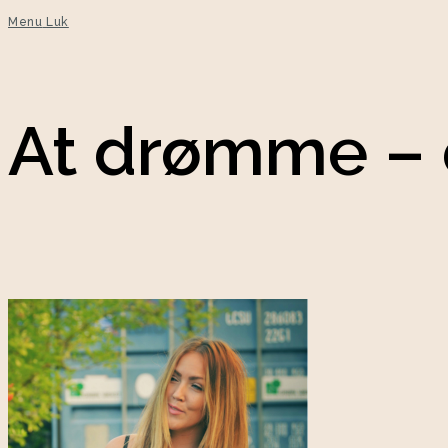
Menu
Luk
At drømme – 