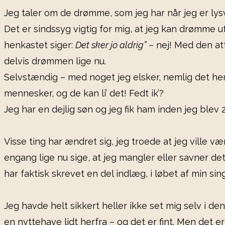
Jeg taler om de drømme, som jeg har når jeg er ly
Det er sindssyg vigtig for mig, at jeg kan drømme uf
henkastet siger:
Det sker jo aldrig”
– nej! Med den att
delvis drømmen lige nu.
Selvstændig – med noget jeg elsker, nemlig det he
mennesker, og de kan li’ det! Fedt ik’?
Jeg har en dejlig søn og jeg fik ham inden jeg blev
Visse ting har ændret sig, jeg troede at jeg ville 
engang lige nu sige, at jeg mangler eller savner det
har faktisk skrevet en del indlæg, i løbet af min sin
Jeg havde helt sikkert heller ikke set mig selv i de
en nyttehave lidt herfra – og det er fint. Men det 