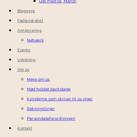
Del med os, Mand!
Bloggere
Fællesskabet
Annoncering
Netværk
Events
Udvikling
Om os
Mere om os
Mød holdet backstage
Kvinderne som skriver til os siger
Retningslinjer
Persondataforordningen
Kontakt