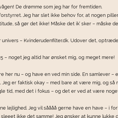
svågen! De drømme som jeg har for fremtiden.
orstyrret. Jeg har slet ikke behov for, at nogen pil
itude, så gør det ikke! Måske det ik’ sker – måske det
r univers – Kvinderudenfilter.dk. Udover det, optræ
 25 – noget jeg altid har ønsket mig, og meget mere!
være her nu – og have en ved min side. En samlever –
. Jeg er faktisk okay – med bare at være mig, og så m
gle tid, med det i fokus – og det er ved at være noget 
nne lejlighed. Jeg vil såååå gerne have en have – i f
er sleeet ikke det samme! Jeg ønsker at kunne lukke 