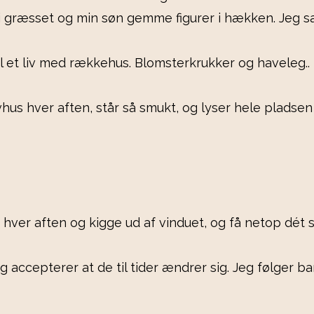
 i græsset og min søn gemme figurer i hækken. Jeg s
l et liv med rækkehus. Blomsterkrukker og haveleg.. Do
vhus hver aften, står så smukt, og lyser hele pladsen 
ver aften og kigge ud af vinduet, og få netop dét syn
 accepterer at de til tider ændrer sig. Jeg følger bar