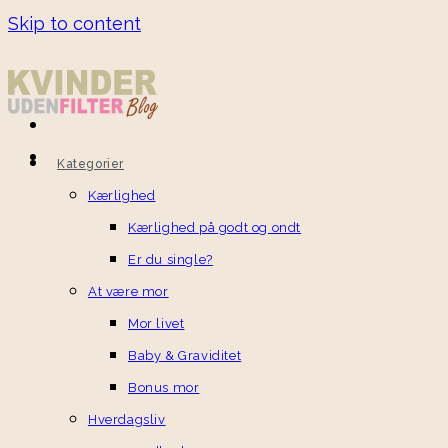
Skip to content
Kategorier
Kærlighed
Kærlighed på godt og ondt
Er du single?
At være mor
Mor livet
Baby & Graviditet
Bonus mor
Hverdagsliv