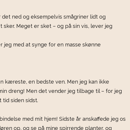
ler det ned og eksempelvis smågriner lidt og
 sker. Meget er sket – og på sin vis, lever jeg
der jeg med at synge for en masse skønne
 en kæreste, en bedste ven. Men jeg kan ikke
in dreng! Men det vender jeg tilbage til – for jeg
tid siden sidst.
orbindelse med mit hjem! Sidste år anskaffede jeg os
døren op, og se på mine spirrende planter, og