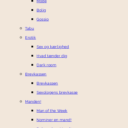
Mode
Bolig
Gossip
Tabu
Erotik
Sex og kærlighed
Hvad tænder dig
Dark room
Brevkassen
Brevkassen
Sexologens brevkasse
Manden!
Man of the Week
Nominer en mand!