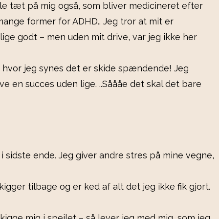
ogle tæt på mig også, som bliver medicineret efter
 mange former for ADHD.. Jeg tror at mit er
lige godt – men uden mit drive, var jeg ikke her
d hvor jeg synes det er skide spændende! Jeg
ve en succes uden lige. ..Såååe det skal det bare
re i sidste ende. Jeg giver andre stres på mine vegne,
gger tilbage og er ked af alt det jeg ikke fik gjort.
kigge mig i spejlet – så lever jeg med mig, som jeg