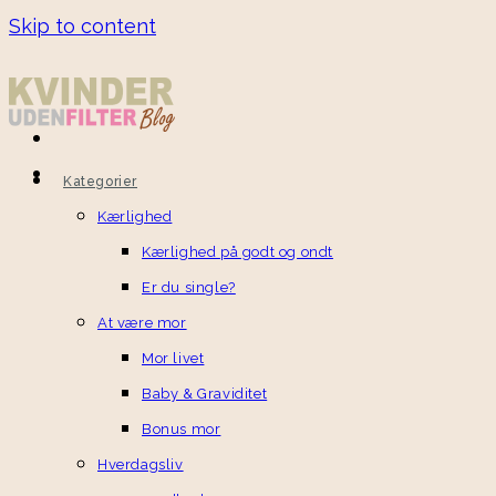
Skip to content
Kategorier
Kærlighed
Kærlighed på godt og ondt
Er du single?
At være mor
Mor livet
Baby & Graviditet
Bonus mor
Hverdagsliv