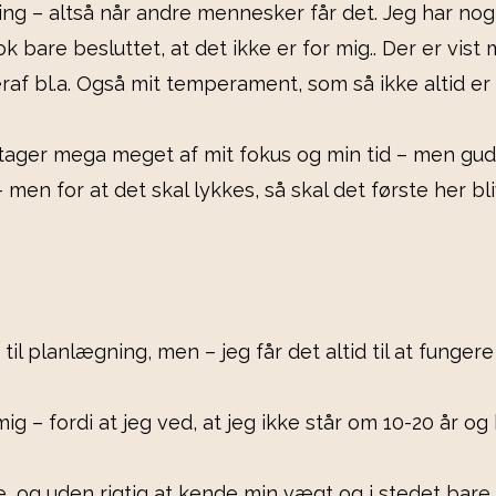
dling – altså når andre mennesker får det. Jeg har n
k bare besluttet, at det ikke er for mig.. Der er vist
af bl.a. Også mit temperament, som så ikke altid er 
optager mega meget af mit fokus og min tid – men gu
en for at det skal lykkes, så skal det første her bli
g til planlægning, men – jeg får det altid til at funge
 – fordi at jeg ved, at jeg ikke står om 10-20 år og ki
e, og uden rigtig at kende min vægt og i stedet bare 