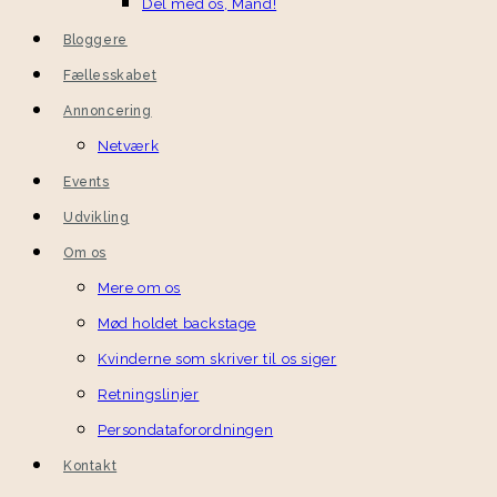
Del med os, Mand!
Bloggere
Fællesskabet
Annoncering
Netværk
Events
Udvikling
Om os
Mere om os
Mød holdet backstage
Kvinderne som skriver til os siger
Retningslinjer
Persondataforordningen
Kontakt