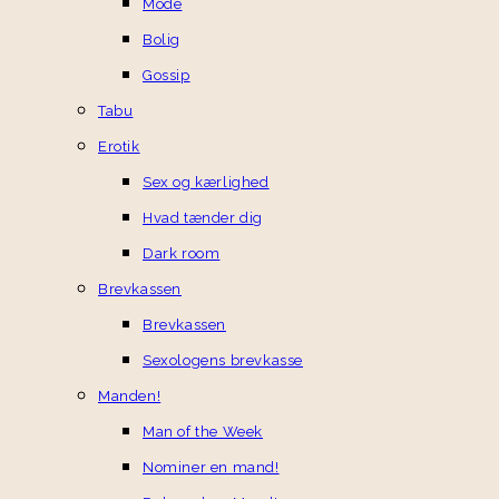
Mode
Bolig
Gossip
Tabu
Erotik
Sex og kærlighed
Hvad tænder dig
Dark room
Brevkassen
Brevkassen
Sexologens brevkasse
Manden!
Man of the Week
Nominer en mand!