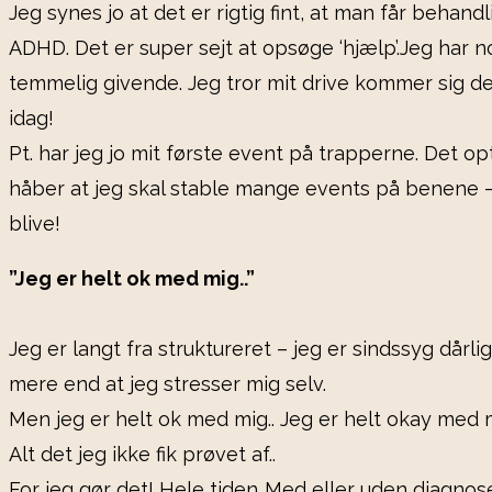
Jeg synes jo at det er rigtig fint, at man får behan
ADHD. Det er super sejt at opsøge ‘hjælp’.Jeg har no
temmelig givende. Jeg tror mit drive kommer sig der
idag!
Pt. har jeg jo mit første event på trapperne. Det 
håber at jeg skal stable mange events på benene – m
blive!
”Jeg er helt ok med mig..”
Jeg er langt fra struktureret – jeg er sindssyg dårli
mere end at jeg stresser mig selv.
Men jeg er helt ok med mig.. Jeg er helt okay med mig
Alt det jeg ikke fik prøvet af..
For jeg gør det! Hele tiden..Med eller uden diagnos