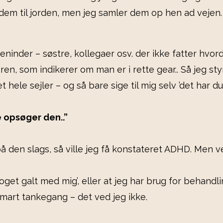
 dem til jorden, men jeg samler dem op hen ad vejen.
nder – søstre, kollegaer osv. der ikke fatter hvorda
ren, som indikerer om man er i rette gear.. Så jeg st
ele sejler – og så bare sige til mig selv ’det har du
 opsøger den..”
på den slags, så ville jeg få konstateret ADHD. Men v
oget galt med mig’, eller at jeg har brug for behandli
mart tankegang – det ved jeg ikke.