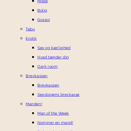
Mode
Bolig
Gossip
Tabu
Erotik
Sex og kærlighed
Hvad tænder dig
Dark room
Brevkassen
Brevkassen
Sexologens brevkasse
Manden!
Man of the Week
Nominer en mand!