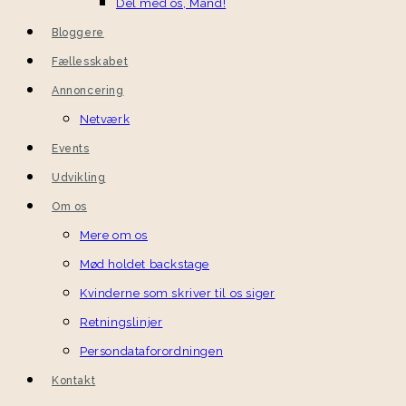
Del med os, Mand!
Bloggere
Fællesskabet
Annoncering
Netværk
Events
Udvikling
Om os
Mere om os
Mød holdet backstage
Kvinderne som skriver til os siger
Retningslinjer
Persondataforordningen
Kontakt