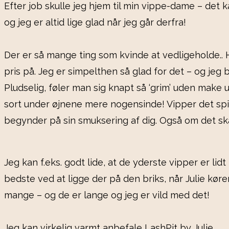
Efter job skulle jeg hjem til min vippe-dame – det 
og jeg er altid lige glad når jeg går derfra!
Der er så mange ting som kvinde at vedligeholde.. H
pris på. Jeg er simpelthen så glad for det – og jeg 
Pludselig, føler man sig knapt så ‘grim’ uden make
sort under øjnene mere nogensinde! Vipper det spil
begynder på sin smuksering af dig. Også om det ska
Jeg kan f.eks. godt lide, at de yderste vipper er lid
bedste ved at ligge der på den briks, når Julie kør
mange – og de er lange og jeg er vild med det!
Jeg kan virkelig varmt anbefale LashPit by Julie.