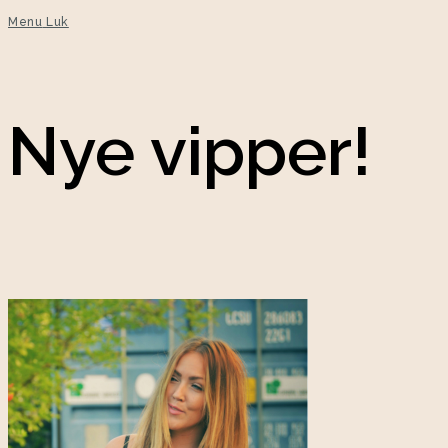
Menu
Luk
Nye vipper!