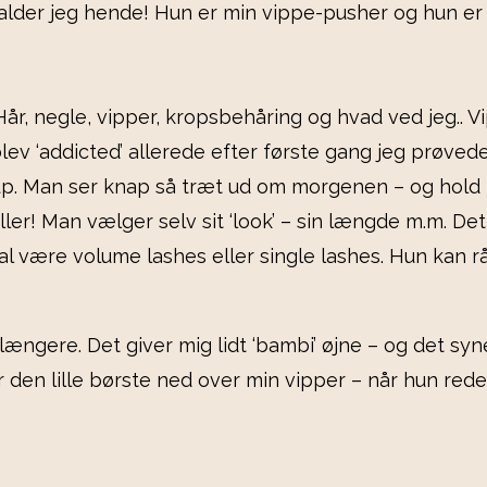
kalder jeg hende! Hun er min vippe-pusher og hun er 
år, negle, vipper, kropsbehåring og hvad ved jeg.. V
blev ‘addicted’ allerede efter første gang jeg prøved
 up. Man ser knap så træt ud om morgenen – og hold
ler! Man vælger selv sit ‘look’ – sin længde m.m. D
l være volume lashes eller single lashes. Hun kan rå
t længere. Det giver mig lidt ‘bambi’ øjne – og det sy
er den lille børste ned over min vipper – når hun red