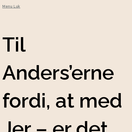
Menu
Luk
Til
Anders’erne
fordi, at med
Jer – er det