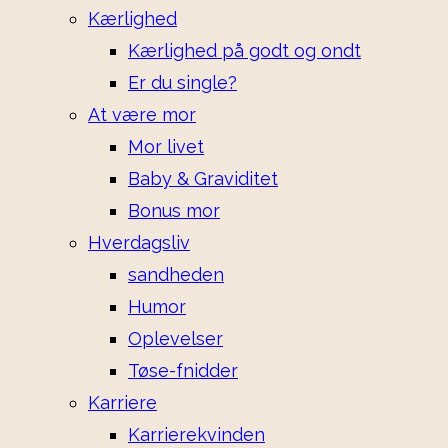
Kærlighed
Kærlighed på godt og ondt
Er du single?
At være mor
Mor livet
Baby & Graviditet
Bonus mor
Hverdagsliv
sandheden
Humor
Oplevelser
Tøse-fnidder
Karriere
Karrierekvinden