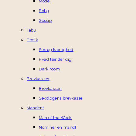
Mode
Bolig
Gossip
Tabu
Erotik
Sex og kærlighed
Hvad tænder dig
Dark room
Brevkassen
Brevkassen
Sexologens brevkasse
Manden!
Man of the Week
Nominer en mand!