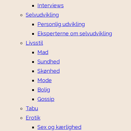
Interviews
Selvudvikling
Personlig udvikling
Eksperterne om selvudvikling
Livsstil
Mad
Sundhed
Skønhed
Mode
Bolig
Gossip
Tabu
Erotik
Sex og kærlighed