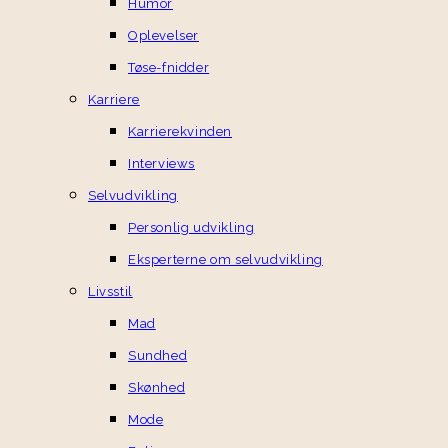
Humor
Oplevelser
Tøse-fnidder
Karriere
Karrierekvinden
Interviews
Selvudvikling
Personlig udvikling
Eksperterne om selvudvikling
Livsstil
Mad
Sundhed
Skønhed
Mode