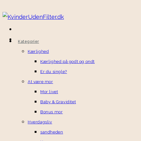
Kategorier
Kærlighed
Kærlighed på godt og ondt
Er du single?
At være mor
Mor livet
Baby & Graviditet
Bonus mor
Hverdagsliv
sandheden