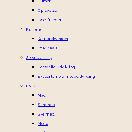
Humor
Oplevelser
Tøse-fnidder
Karriere
Karrierekvinden
Interviews
Selvudvikling
Personlig udvikling
Eksperterne om selvudvikling
Livsstil
Mad
Sundhed
Skønhed
Mode