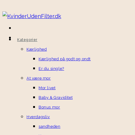
Kategorier
Kærlighed
Kærlighed på godt og ondt
Er du single?
At være mor
Mor livet
Baby & Graviditet
Bonus mor
Hverdagsliv
sandheden