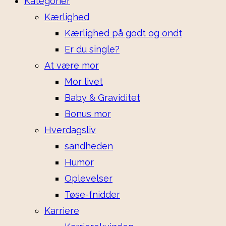
Kategorier
Kærlighed
Kærlighed på godt og ondt
Er du single?
At være mor
Mor livet
Baby & Graviditet
Bonus mor
Hverdagsliv
sandheden
Humor
Oplevelser
Tøse-fnidder
Karriere