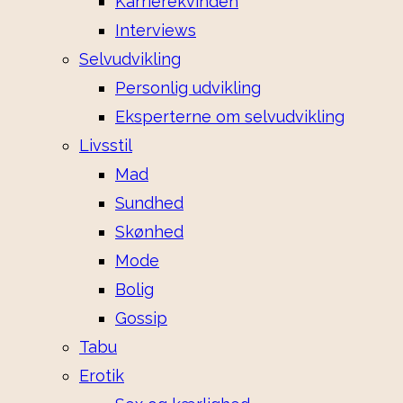
Karrierekvinden
Interviews
Selvudvikling
Personlig udvikling
Eksperterne om selvudvikling
Livsstil
Mad
Sundhed
Skønhed
Mode
Bolig
Gossip
Tabu
Erotik