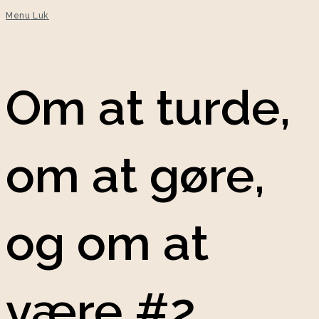
Menu
Luk
Om at turde,
om at gøre,
og om at
være #2