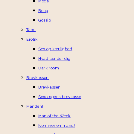
Mode
Bolig
Gossip
Tabu
Erotik
Sex og kærlighed
Hvad tænder dig
Dark room
Brevkassen
Brevkassen
Sexologens brevkasse
Manden!
Man of the Week
Nominer en mand!