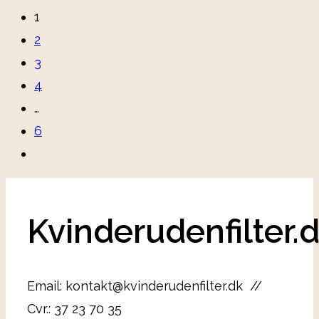
1
2
3
4
…
6
Kvinderudenfilter.
Email: kontakt@kvinderudenfilter.dk //
Cvr.: 37 23 70 35