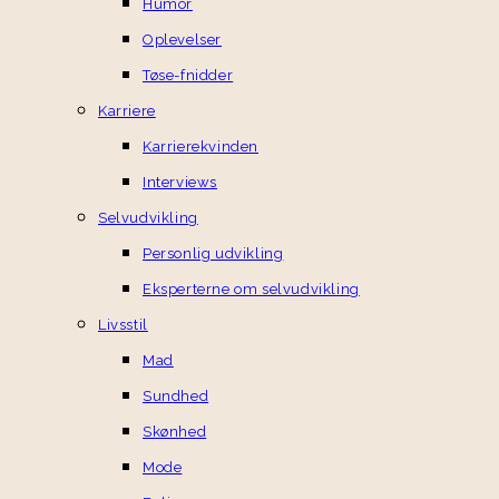
Humor
Oplevelser
Tøse-fnidder
Karriere
Karrierekvinden
Interviews
Selvudvikling
Personlig udvikling
Eksperterne om selvudvikling
Livsstil
Mad
Sundhed
Skønhed
Mode