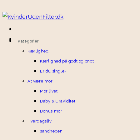
Kategorier
Kærlighed
Kærlighed på godt og ondt
Er du single?
At være mor
Mor livet
Baby & Graviditet
Bonus mor
Hverdagsliv
sandheden