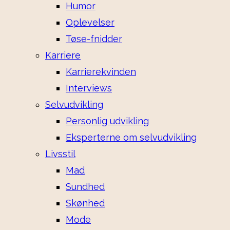
Humor
Oplevelser
Tøse-fnidder
Karriere
Karrierekvinden
Interviews
Selvudvikling
Personlig udvikling
Eksperterne om selvudvikling
Livsstil
Mad
Sundhed
Skønhed
Mode