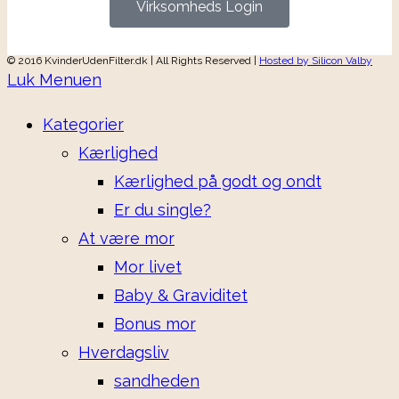
Virksomheds Login
© 2016 KvinderUdenFilter.dk | All Rights Reserved |
Hosted by Silicon Valby
Luk Menuen
Kategorier
Kærlighed
Kærlighed på godt og ondt
Er du single?
At være mor
Mor livet
Baby & Graviditet
Bonus mor
Hverdagsliv
sandheden