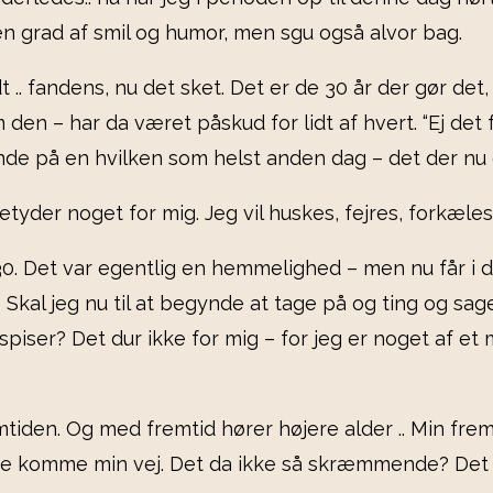
en grad af smil og humor, men sgu også alvor bag.
t .. fandens, nu det sket. Det er de 30 år der gør det
en – har da været påskud for lidt af hvert. “Ej det fa
ende på en hvilken som helst anden dag – det der nu 
yder noget for mig. Jeg vil huskes, fejres, forkæles.
 30. Det var egentlig en hemmelighed – men nu får i 
Skal jeg nu til at begynde at tage på og ting og sage
 spiser? Det dur ikke for mig – for jeg er noget af 
iden. Og med fremtid hører højere alder .. Min fremti
unne komme min vej. Det da ikke så skræmmende? Det