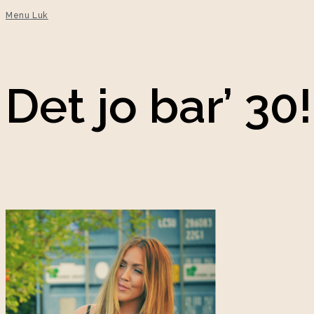
Menu
Luk
Det jo bar’ 30!