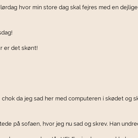
 på lørdag hvor min store dag skal fejres med en dejl
sdag!
or er det skønt!
pe chok da jeg sad her med computeren i skødet og sku
de på sofaen, hvor jeg nu sad og skrev. Han undred