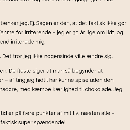
, tænker jeg…Ej. Sagen er den, at det faktisk ikke gør
nme for irriterende – jeg er 30 år lige om lidt, og
end irriterede mig.
 Det tror jeg ikke nogensinde ville ændre sig..
den. De fleste siger at man så begynder at
r – af ting jeg hidtil har kunne spise uden den
et madøre, med kæmpe kærlighed til chokolade. Jeg
d er på flere punkter af mit liv, næsten alle –
 faktisk super spændende!