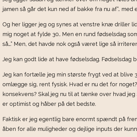
jamen så går det kun ned af bakke fra nu af”.. med 
Og her ligger jeg og synes at venstre knæ driller lid
mig noget at fylde 30.. Men en rund fødselsdag som d
så….” Men, det havde nok også været lige så irriter
Jeg kan godt lide at have fødselsdag. Fødselsdag bet
Jeg kan fortælle jeg min største frygt ved at blive
omlægge sig, rent fysisk. Hvad er nu det for noget? 
konsekvens? Skal jeg nu til at tænke over hvad jeg
er optimist og håber på det bedste.
Faktisk er jeg egentlig bare enormt spændt på fremt
åben for alle muligheder og dejlige inputs der k