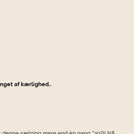
inget af kærlighed..
t denne sætning mere end én gang: “30?!! Nå..