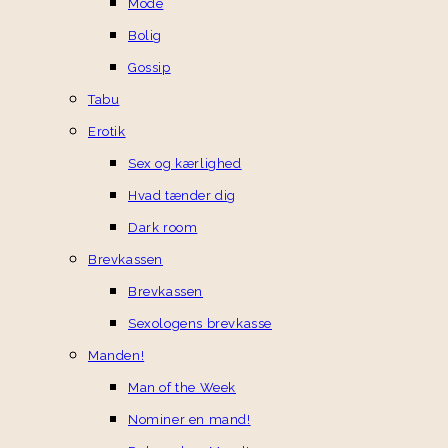
Mode
Bolig
Gossip
Tabu
Erotik
Sex og kærlighed
Hvad tænder dig
Dark room
Brevkassen
Brevkassen
Sexologens brevkasse
Manden!
Man of the Week
Nominer en mand!