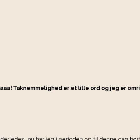
aaaa! Taknemmelighed er et lille ord og jeg er omr
erledes.. nu har jeg i perioden op til denne dag hør