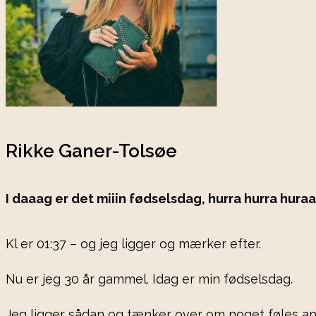
Rikke Ganer-Tolsøe
I daaag er det miiin fødselsdag, hurra hurra hura
Kl er 01:37 – og jeg ligger og mærker efter.
Nu er jeg 30 år gammel. Idag er min fødselsdag.
Jeg ligger sådan og tænker over om noget føles and