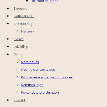
Del med os, Mand!
Bloggere
Fællesskabet
Annoncering
Netværk
Events
Udvikling
Om os
Mere om os
Mød holdet backstage
Kvinderne som skriver til os siger
Retningslinjer
Persondataforordningen
Kontakt